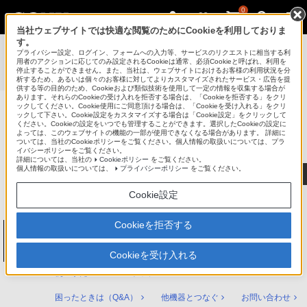
0
当社ウェブサイトでは快適な閲覧のためにCookieを利用しておりま
す。
使いかたマニュアル（取扱説明 Web版）
>
プライバシー設定、ログイン、フォームへの入力等、サービスのリクエストに相当する利
BDZ-ZT3500 / BDZ-ZT2500 / BDZ-ZT1500 / BDZ-ZW2500 /
用者のアクションに応じてのみ設定されるCookieは通常、必須Cookieと呼ばれ、利用を
停止することができません。また、当社は、ウェブサイトにおけるお客様の利用状況を分
BDZ-ZW1500 / BDZ-ZW550 使いかたマニュアル
析するため、あるいは個々のお客様に対してよりカスタマイズされたサービス・広告を提
供する等の目的のため、Cookieおよび類似技術を使用して一定の情報を収集する場合が
あります。それらのCookieの受け入れを拒否する場合は、「Cookieを拒否する」をクリ
ックしてください。Cookie使用にご同意頂ける場合は、「Cookieを受け入れる」をクリ
ックして下さい。Cookie設定をカスタマイズする場合は「Cookie設定」をクリックして
ブルーレイディスク/DVDレコーダー
ください。Cookieの設定をいつでも管理することができます。選択したCookieの設定に
サポート・お問い合わせ
よっては、このウェブサイトの機能の一部が使用できなくなる場合があります。 詳細に
ついては、当社のCookieポリシーをご覧ください。個人情報の取扱いについては、プラ
イバシーポリシーをご覧ください。
詳細については、当社の
Cookieポリシー
をご覧ください。
個人情報の取扱いについては、
プライバシーポリシー
をご覧ください。
Cookie設定
Cookieを拒否する
ブルーレイディスク/DVDレコーダー
BDZ-ZT3500 / BDZ-ZT2500 / BDZ-ZT1500 /
BDZ-ZW2500 / BDZ-ZW1500 / BDZ-ZW550
Cookieを受け入れる
使いかたマニュアル トップ
困ったときは（Q&A）
他機器とつなぐ
お問い合わせ