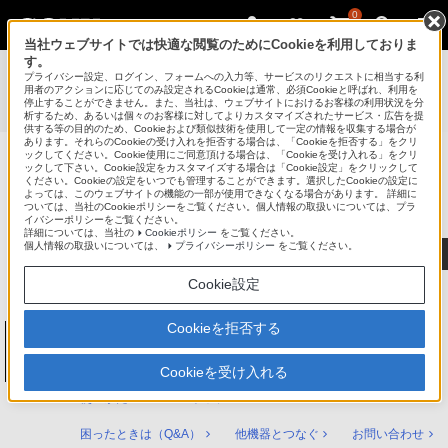
0
当社ウェブサイトでは快適な閲覧のためにCookieを利用しておりま
す。
使いかたマニュアル（取扱説明 Web版）
>
プライバシー設定、ログイン、フォームへの入力等、サービスのリクエストに相当する利
BDZ-ZT3500 / BDZ-ZT2500 / BDZ-ZT1500 / BDZ-ZW2500 /
用者のアクションに応じてのみ設定されるCookieは通常、必須Cookieと呼ばれ、利用を
停止することができません。また、当社は、ウェブサイトにおけるお客様の利用状況を分
BDZ-ZW1500 / BDZ-ZW550 使いかたマニュアル
析するため、あるいは個々のお客様に対してよりカスタマイズされたサービス・広告を提
供する等の目的のため、Cookieおよび類似技術を使用して一定の情報を収集する場合が
あります。それらのCookieの受け入れを拒否する場合は、「Cookieを拒否する」をクリ
ックしてください。Cookie使用にご同意頂ける場合は、「Cookieを受け入れる」をクリ
ックして下さい。Cookie設定をカスタマイズする場合は「Cookie設定」をクリックして
ブルーレイディスク/DVDレコーダー
ください。Cookieの設定をいつでも管理することができます。選択したCookieの設定に
サポート・お問い合わせ
よっては、このウェブサイトの機能の一部が使用できなくなる場合があります。 詳細に
ついては、当社のCookieポリシーをご覧ください。個人情報の取扱いについては、プラ
イバシーポリシーをご覧ください。
詳細については、当社の
Cookieポリシー
をご覧ください。
個人情報の取扱いについては、
プライバシーポリシー
をご覧ください。
Cookie設定
Cookieを拒否する
ブルーレイディスク/DVDレコーダー
BDZ-ZT3500 / BDZ-ZT2500 / BDZ-ZT1500 /
BDZ-ZW2500 / BDZ-ZW1500 / BDZ-ZW550
Cookieを受け入れる
使いかたマニュアル トップ
困ったときは（Q&A）
他機器とつなぐ
お問い合わせ