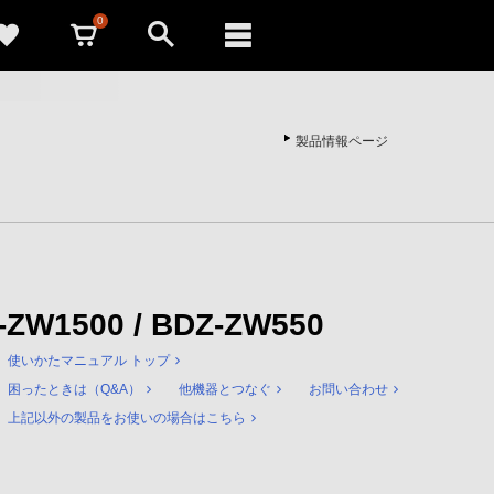
0
製品情報ページ
Z-ZW1500 / BDZ-ZW550
使いかたマニュアル トップ
困ったときは（Q&A）
他機器とつなぐ
お問い合わせ
上記以外の製品をお使いの場合はこちら