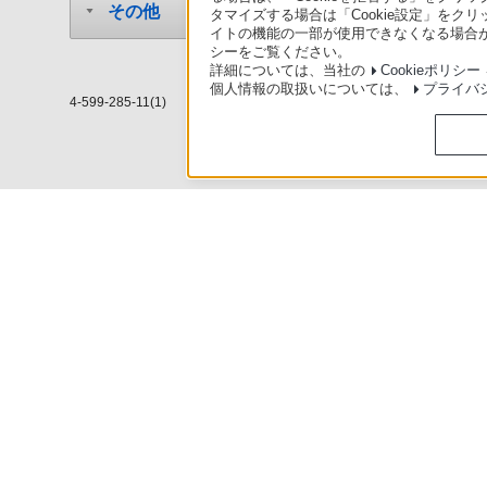
その他
タマイズする場合は「Cookie設定」をク
イトの機能の一部が使用できなくなる場合が
シーをご覧ください。
詳細については、当社の
Cookieポリシー
個人情報の取扱いについては、
プライバ
4-599-285-11(1)
使いかたマニュアル（取扱説明 Web版）
>
BDZ-ZT3500 / BDZ-ZT2
ソニースト
日本