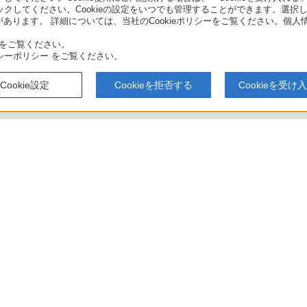
リックしてください。Cookieの設定をいつでも管理することができます。選択し
あります。 詳細については、当社のCookieポリシーをご覧ください。個
をご覧ください。
シーポリシー
をご覧ください。
Cookie設定
Cookieを拒否する
Cookieを受け
500 / BDZ-ZT1500 / BDZ-ZW2500 / BDZ-ZW1500 / BDZ-ZW550 使いかたマニュアル
アでのお買い物にあたって
セキュリティ・ブラウザ環境
特定商取
会社情報
採用情報
特約店のご案内
ニュース