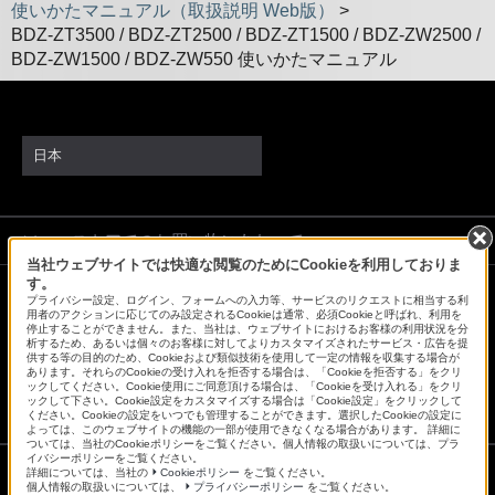
使いかたマニュアル（取扱説明 Web版）
>
BDZ-ZT3500 / BDZ-ZT2500 / BDZ-ZT1500 / BDZ-ZW2500 /
BDZ-ZW1500 / BDZ-ZW550 使いかたマニュアル
日本
ソニーストアでのお買い物にあたって
当社ウェブサイトでは快適な閲覧のためにCookieを利用しておりま
す。
プライバシー設定、ログイン、フォームへの入力等、サービスのリクエストに相当する利
会社情報
採用情報
特約店のご案内
ニュースリリース
用者のアクションに応じてのみ設定されるCookieは通常、必須Cookieと呼ばれ、利用を
停止することができません。また、当社は、ウェブサイトにおけるお客様の利用状況を分
環境情報
My Sony 利用規約
析するため、あるいは個々のお客様に対してよりカスタマイズされたサービス・広告を提
供する等の目的のため、Cookieおよび類似技術を使用して一定の情報を収集する場合が
あります。それらのCookieの受け入れを拒否する場合は、「Cookieを拒否する」をクリ
ックしてください。Cookie使用にご同意頂ける場合は、「Cookieを受け入れる」をクリ
ックして下さい。Cookie設定をカスタマイズする場合は「Cookie設定」をクリックして
ください。Cookieの設定をいつでも管理することができます。選択したCookieの設定に
よっては、このウェブサイトの機能の一部が使用できなくなる場合があります。 詳細に
ついては、当社のCookieポリシーをご覧ください。個人情報の取扱いについては、プラ
イバシーポリシーをご覧ください。
詳細については、当社の
Cookieポリシー
をご覧ください。
個人情報の取扱いについては、
プライバシーポリシー
をご覧ください。