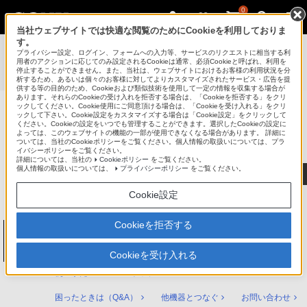
0
当社ウェブサイトでは快適な閲覧のためにCookieを利用しておりま
す。
使いかたマニュアル（取扱説明 Web版）
>
プライバシー設定、ログイン、フォームへの入力等、サービスのリクエストに相当する利
BDZ-ZT3500 / BDZ-ZT2500 / BDZ-ZT1500 / BDZ-ZW2500 /
用者のアクションに応じてのみ設定されるCookieは通常、必須Cookieと呼ばれ、利用を
停止することができません。また、当社は、ウェブサイトにおけるお客様の利用状況を分
BDZ-ZW1500 / BDZ-ZW550 使いかたマニュアル
析するため、あるいは個々のお客様に対してよりカスタマイズされたサービス・広告を提
供する等の目的のため、Cookieおよび類似技術を使用して一定の情報を収集する場合が
あります。それらのCookieの受け入れを拒否する場合は、「Cookieを拒否する」をクリ
ックしてください。Cookie使用にご同意頂ける場合は、「Cookieを受け入れる」をクリ
ックして下さい。Cookie設定をカスタマイズする場合は「Cookie設定」をクリックして
ブルーレイディスク/DVDレコーダー
ください。Cookieの設定をいつでも管理することができます。選択したCookieの設定に
サポート・お問い合わせ
よっては、このウェブサイトの機能の一部が使用できなくなる場合があります。 詳細に
ついては、当社のCookieポリシーをご覧ください。個人情報の取扱いについては、プラ
イバシーポリシーをご覧ください。
詳細については、当社の
Cookieポリシー
をご覧ください。
個人情報の取扱いについては、
プライバシーポリシー
をご覧ください。
Cookie設定
Cookieを拒否する
ブルーレイディスク/DVDレコーダー
BDZ-ZT3500 / BDZ-ZT2500 / BDZ-ZT1500 /
BDZ-ZW2500 / BDZ-ZW1500 / BDZ-ZW550
Cookieを受け入れる
使いかたマニュアル トップ
困ったときは（Q&A）
他機器とつなぐ
お問い合わせ