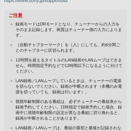
https://www.sony.jp/support/bd/
ご注意
録画モードはDRモードとなり、チューナーからの入力を
そのまま記録します。画質はチューナー側の入力によりま
す。
［自動チャプターマーク］を［入］にしても、約6分間ご
とのチャプターに区切られます。
12時間を超えるタイトルのLAN録画やLANムーブはできま
せん。時間指定予約などで12時間以下になるように分けて
ください。
LAN録画／LANムーブしているときは、チューナーの電源
を切らないでください。録画が中断されます（本機のみ電
源を切っていても、録画は行います）。
視聴年齢制限のある番組は、必ずチューナーの番組表から
録画予約してください。日時指定で録画予約した場合、録
画中に視聴年齢制限の設定が異なる番組に切り換わると、
録画が中断されることがあります。
LAN録画／LANムーブは、番組の最初と最後が記録されな