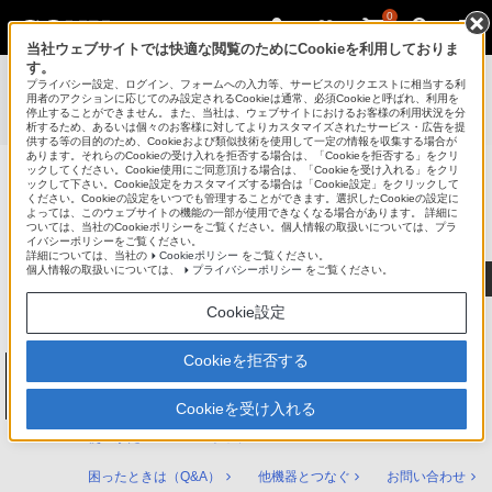
0
当社ウェブサイトでは快適な閲覧のためにCookieを利用しておりま
す。
使いかたマニュアル（取扱説明 Web版）
>
プライバシー設定、ログイン、フォームへの入力等、サービスのリクエストに相当する利
BDZ-ZT3500 / BDZ-ZT2500 / BDZ-ZT1500 / BDZ-ZW2500 /
用者のアクションに応じてのみ設定されるCookieは通常、必須Cookieと呼ばれ、利用を
停止することができません。また、当社は、ウェブサイトにおけるお客様の利用状況を分
BDZ-ZW1500 / BDZ-ZW550 使いかたマニュアル
析するため、あるいは個々のお客様に対してよりカスタマイズされたサービス・広告を提
供する等の目的のため、Cookieおよび類似技術を使用して一定の情報を収集する場合が
あります。それらのCookieの受け入れを拒否する場合は、「Cookieを拒否する」をクリ
ックしてください。Cookie使用にご同意頂ける場合は、「Cookieを受け入れる」をクリ
ックして下さい。Cookie設定をカスタマイズする場合は「Cookie設定」をクリックして
ブルーレイディスク/DVDレコーダー
ください。Cookieの設定をいつでも管理することができます。選択したCookieの設定に
サポート・お問い合わせ
よっては、このウェブサイトの機能の一部が使用できなくなる場合があります。 詳細に
ついては、当社のCookieポリシーをご覧ください。個人情報の取扱いについては、プラ
イバシーポリシーをご覧ください。
詳細については、当社の
Cookieポリシー
をご覧ください。
個人情報の取扱いについては、
プライバシーポリシー
をご覧ください。
Cookie設定
Cookieを拒否する
ブルーレイディスク/DVDレコーダー
BDZ-ZT3500 / BDZ-ZT2500 / BDZ-ZT1500 /
BDZ-ZW2500 / BDZ-ZW1500 / BDZ-ZW550
Cookieを受け入れる
使いかたマニュアル トップ
困ったときは（Q&A）
他機器とつなぐ
お問い合わせ