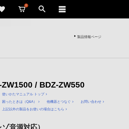
0
製品情報ページ
Z-ZW1500 / BDZ-ZW550
使いかたマニュアル トップ
困ったときは（Q&A）
他機器とつなぐ
お問い合わせ
上記以外の製品をお使いの場合はこちら
レゾ音源対応）