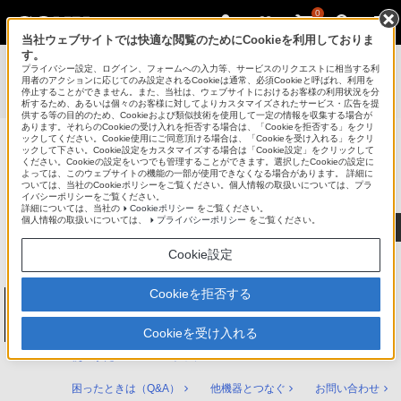
0
当社ウェブサイトでは快適な閲覧のためにCookieを利用しておりま
す。
使いかたマニュアル（取扱説明 Web版）
>
プライバシー設定、ログイン、フォームへの入力等、サービスのリクエストに相当する利
BDZ-ZT3500 / BDZ-ZT2500 / BDZ-ZT1500 / BDZ-ZW2500 /
用者のアクションに応じてのみ設定されるCookieは通常、必須Cookieと呼ばれ、利用を
停止することができません。また、当社は、ウェブサイトにおけるお客様の利用状況を分
BDZ-ZW1500 / BDZ-ZW550 使いかたマニュアル
析するため、あるいは個々のお客様に対してよりカスタマイズされたサービス・広告を提
供する等の目的のため、Cookieおよび類似技術を使用して一定の情報を収集する場合が
あります。それらのCookieの受け入れを拒否する場合は、「Cookieを拒否する」をクリ
ックしてください。Cookie使用にご同意頂ける場合は、「Cookieを受け入れる」をクリ
ックして下さい。Cookie設定をカスタマイズする場合は「Cookie設定」をクリックして
ブルーレイディスク/DVDレコーダー
ください。Cookieの設定をいつでも管理することができます。選択したCookieの設定に
サポート・お問い合わせ
よっては、このウェブサイトの機能の一部が使用できなくなる場合があります。 詳細に
ついては、当社のCookieポリシーをご覧ください。個人情報の取扱いについては、プラ
イバシーポリシーをご覧ください。
詳細については、当社の
Cookieポリシー
をご覧ください。
個人情報の取扱いについては、
プライバシーポリシー
をご覧ください。
Cookie設定
Cookieを拒否する
ブルーレイディスク/DVDレコーダー
BDZ-ZT3500 / BDZ-ZT2500 / BDZ-ZT1500 /
BDZ-ZW2500 / BDZ-ZW1500 / BDZ-ZW550
Cookieを受け入れる
使いかたマニュアル トップ
困ったときは（Q&A）
他機器とつなぐ
お問い合わせ