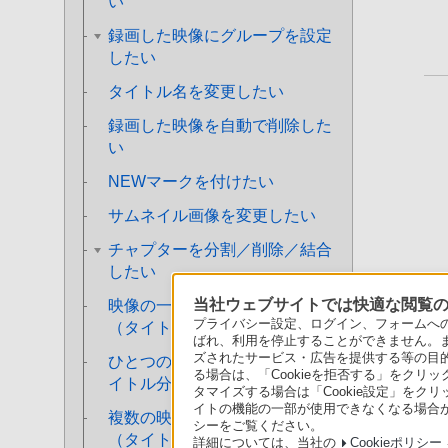
い
録画した映像にグループを設定
したい
タイトル名を変更したい
録画した映像を自動で削除した
い
NEWマークを付けたい
サムネイル画像を変更したい
チャプターを分割／削除／結合
したい
当社ウェブサイトでは快適な閲覧のた
映像の一部分をカットしたい
プライバシー設定、ログイン、フォームへの入
（タイトル部分削除）
ばれ、利用を停止することができません。
ズされたサービス・広告を提供する等の目的の
ひとつの映像を分割したい（タ
る場合は、「Cookieを拒否する」をクリッ
イトル分割）
タマイズする場合は「Cookie設定」をク
イトの機能の一部が使用できなくなる場合が
複数の映像をひとつにしたい
シーをご覧ください。
（タイトル結合）
詳細については、当社の
Cookieポリシー