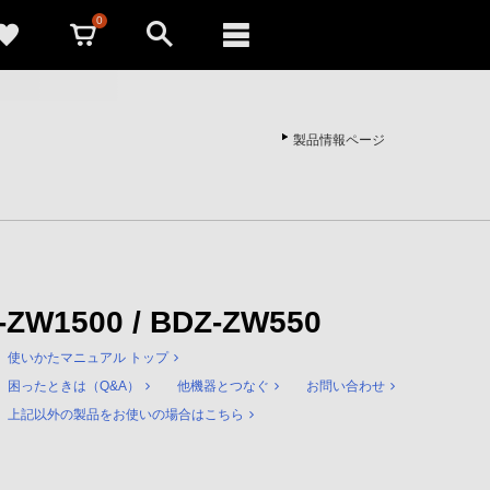
0
製品情報ページ
Z-ZW1500 / BDZ-ZW550
使いかたマニュアル トップ
困ったときは（Q&A）
他機器とつなぐ
お問い合わせ
上記以外の製品をお使いの場合はこちら