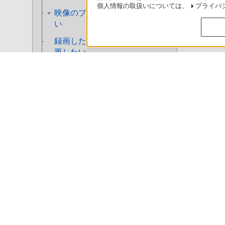
個人情報の取扱いについては、
プライバ
映像のプレイリストを作成した
い
録画した映像の録画モードを変
更したい
使いかたマニュアル（取扱説明 Web版）
>
BDZ-ZT3500 / BDZ-ZT2
録画した映像のおでかけファイ
ルを作成したい
ディスクに名前を付けたい
ソニースト
BDを保護（プロテクト）したい
BDに暗証番号を設定して再生で
きないようにしたい
日本
ディスクをファイナライズした
い
BDをファイナライズしたい
（BDクローズ）
ご利用条件
プライバシーポリシー
正し
Copyright 2026 Sony Marketing Inc.
DVDをファイナライズしたい