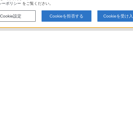
シーポリシー
をご覧ください。
Cookie設定
Cookieを拒否する
Cookieを受け
500 / BDZ-ZT1500 / BDZ-ZW2500 / BDZ-ZW1500 / BDZ-ZW550 使いかたマニュアル
アでのお買い物にあたって
セキュリティ・ブラウザ環境
特定商取
会社情報
採用情報
特約店のご案内
ニュース
い表示への取り組み