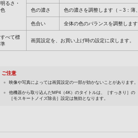
明るさ・
色
色の濃さ
色の濃さを調整します（－3：薄
色合い
全体の色のバランスを調整します
すべて標
画質設定を、お買い上げ時の設定に戻します。
準
ご注意
映像や写真によっては画質設定の一部が効かないことがあります
他機器から取り込んだMP4（4K）のタイトルは、［すっきり］
［モスキートノイズ除去］設定は無効となります。