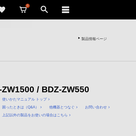
0
製品情報ページ
Z-ZW1500 / BDZ-ZW550
使いかたマニュアル トップ
困ったときは（Q&A）
他機器とつなぐ
お問い合わせ
上記以外の製品をお使いの場合はこちら