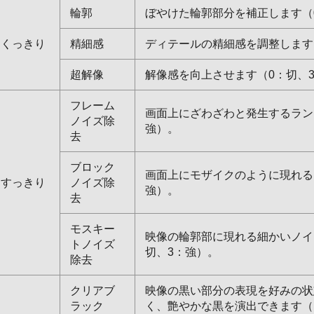
輪郭
ぼやけた輪郭部分を補正します（
くっきり
精細感
ディテールの精細感を調整します
超解像
解像感を向上させます（0：切、
フレーム
画面上にざわざわと発生するラン
ノイズ除
強）。
去
ブロック
画面上にモザイクのように現れる
すっきり
ノイズ除
強）。
去
モスキー
映像の輪郭部に現れる細かいノイ
トノイズ
切、3：強）。
除去
クリアブ
映像の黒い部分の表現を好みの状
ラック
く、艶やかな黒を演出できます（