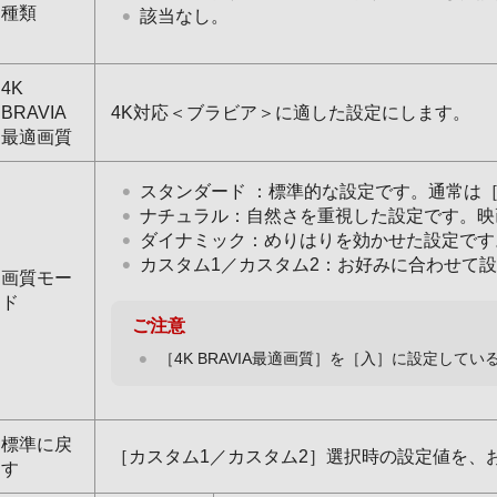
種類
該当なし。
4K
BRAVIA
4K対応＜ブラビア＞に適した設定にします。
最適画質
スタンダード ：標準的な設定です。通常は
ナチュラル：自然さを重視した設定です。映
ダイナミック：めりはりを効かせた設定です
カスタム1／カスタム2：お好みに合わせて
画質モー
ド
ご注意
［4K BRAVIA最適画質］を［入］に設定し
標準に戻
［カスタム1／カスタム2］選択時の設定値を、
す