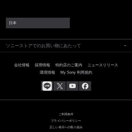
2026.7.29
α7R VIが引き出す、自然が持つ本来の美しさ――萩原れいこ
氏が語る、感動の鮮度を写し止める表現力 Rの解像、その先
日本
へ vol.4 写真家 萩原れいこ 氏
2026.7.29
αcafeあなたの作品でギャラリー展示にチャレンジしよう！厳
選15作品をソニーストアに展示。応募は8/9(日)まで
ソニーストアでのお買い物にあたって
2026.7.22
Cinema Line FX5 Debut 映像世界に、新しい光を 想像力
を、もっと先へ。
会社情報
採用情報
特約店のご案内
ニュースリリース
環境情報
My Sony 利用規約
2026.7.22
FX5発売記念キャンペーン開催
2026.7.22
α7R VIが描き出す野生の生命感――野口純一氏が語る、高解
像とスピードが広げる野生動物表現 Rの解像、その先へ
vol.3 自然写真家 野口純一 氏
ご利用条件
2026.7.22
風景の中にスキーヤーを写す ──小橋城がFE 100-400mm
プライバシーポリシー
F4.5 GM OSSを選ぶ理由 写真家 小橋城 氏
正しい表示への取り組み