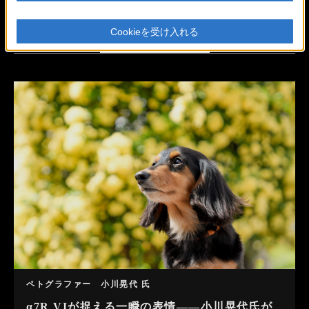
Cookieを受け入れる
ジャンルを絞る
ペトグラファー 小川晃代 氏
α7R VIが捉える一瞬の表情――小川晃代氏が