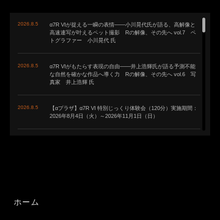
2026.8.5
α7R VIが捉える一瞬の表情――小川晃代氏が語る、高解像と
高速連写が叶えるペット撮影 Rの解像、その先へ vol.7 ペ
トグラファー 小川晃代 氏
2026.8.5
α7R VIがもたらす表現の自由――井上浩輝氏が語る予測不能
な自然を確かな作品へ導く力 Rの解像、その先へ vol.6 写
真家 井上浩輝 氏
2026.8.5
【αプラザ】α7R VI 特別じっくり体験会（120分）実施期間：
2026年8月4日（火）～2026年11月1日（日）
2026.8.5
スペシャル鼎談 / ソニーの事業責任者に聞く「α」の強みと
は？ソニー システムが拓く撮影体験の価値と未来
2026.8.5
2026年αアカデミー 新規講師のご紹介
ホーム
2026.8.5
世界規模の星まつりイベント「胎内星まつり」に今年もブー
ス出展します。沼澤茂美氏の天体写真教室も8/29(土)開催予定