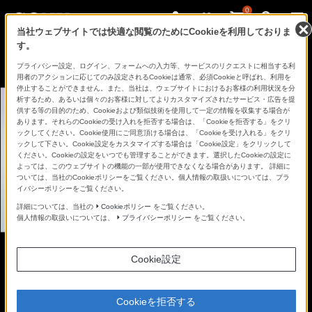
0
当社ウェブサイトでは快適な閲覧のためにCookieを利用しておりま
す。
さ
Facebook
Twitter
プライバシー設定、ログイン、フォームへの入力等、サービスのリクエストに相当する利
あ、
用者のアクションに応じてのみ設定されるCookieは通常、必須Cookieと呼ばれ、利用を
見
停止することができません。また、当社は、ウェブサイトにおけるお客様の利用状況を分
た
析するため、あるいは個々のお客様に対してよりカスタマイズされたサービス・広告を提
こ
供する等の目的のため、Cookieおよび類似技術を使用して一定の情報を収集する場合が
と
あります。それらのCookieの受け入れを拒否する場合は、「Cookieを拒否する」をクリ
の
ックしてください。Cookie使用にご同意頂ける場合は、「Cookieを受け入れる」をクリ
な
ックして下さい。Cookie設定をカスタマイズする場合は「Cookie設定」をクリックして
い
ください。Cookieの設定をいつでも管理することができます。選択したCookieの設定に
世
よっては、このウェブサイトの機能の一部が使用できなくなる場合があります。 詳細に
界
ついては、当社のCookieポリシーをご覧ください。個人情報の取扱いについては、プラ
へ。
イバシーポリシーをご覧ください。
α
Universe
詳細については、当社の
Cookieポリシー
をご覧ください。
個人情報の取扱いについては、
プライバシーポリシー
をご覧ください。
Cookie設定
WHAT’S NEW
Cookieを拒否する
最新情報