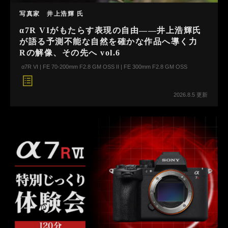
写真家 井上浩輝 氏
α7R VIがもたらす表現の自由――井上浩輝氏
が語る予測不能な自然を確かな作品へ導く力
Rの解像、その先へ vol.6
α7R VI | FE 70-200mm F2.8 GM OSS II | FE 300mm F2.8 GM OSS
2026.8.5 更新