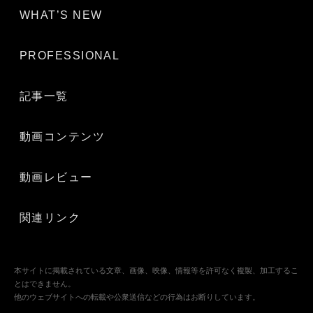
WHAT’S NEW
2026.8.5
星空フォト＆ムービーコンテスト2026開催 受賞者には、最
大ソニーポイント50,000円分プレゼント。応募は、9/30(水)ま
で
PROFESSIONAL
2026.8.5
中島 裕翔 ×MEN’S NON-NO「GAROU」Tokyo color space/東
京色空間 ～#COT7DF をソニーイメージングギャラリー銀座
記事一覧
にて開催 2026年8月7日（金）～8月20日（木）
動画コンテンツ
2026.8.4
FE 100-400mm F5.6-8 OSS Debut これから超望遠撮影を始
めたい方に最適な100-400mm超望遠ズームレンズ
動画レビュー
2026.7.29
日向坂46 金村美玖が写真と言葉で綴る ランドスケープアー
トの舞台裏
関連リンク
2026.7.29
第1回「THE NEW CREATORS」グランプリの副賞で「Sony
World Photography Awards」表彰式に参加しての思い
本サイトに掲載されている文章、画像、映像、情報等を許可なく複製、加工するこ
とはできません。
2026.7.29
α7R VIが支える野鳥撮影――山田芳文氏が語る、高解像とス
他のウェブサイトへの転載や公衆送信などの行為はお断りしています。
ピードの魅力 Rの解像、その先へ vol.5 写真家 山田芳文
氏